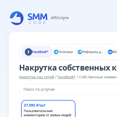
API
Услуги
FaceBook*
Телеграм
Рефералы для ботов
ВК
Накрутка собственных 
Накрутка соц сетей
/
FaceBook*
/
Собственные комме
27.095 ₽/шт
Пользовательские
комментарии от живых людей