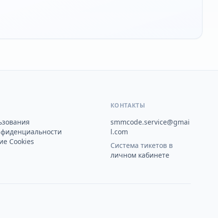
КОНТАКТЫ
ьзования
smmcode.service@gmai
нфиденциальности
l.com
е Cookies
Система тикетов в
личном кабинете