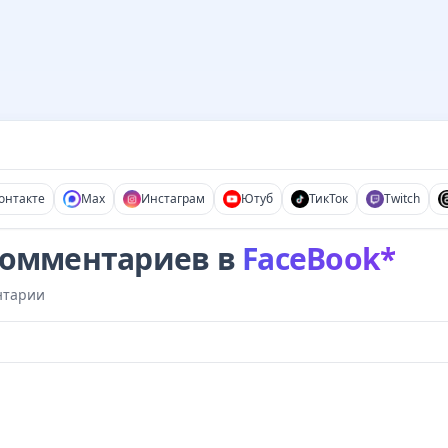
онтакте
Max
Инстаграм
Ютуб
ТикТок
Twitch
комментариев в
FaceBook*
нтарии