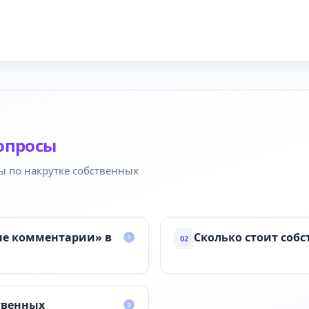
опросы
ы по накрутке собственных
ые комментарии» в
Сколько стоит соб
02
ственных